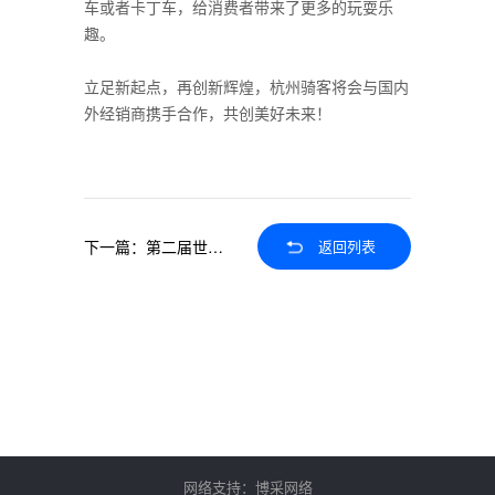
车或者卡丁车，给消费者带来了更多的玩耍乐
趣。
立足新起点，再创新辉煌，杭州骑客将会与国内
外经销商携手合作，共创美好未来！
下一篇：第二届世界
返回列表
生态设计大会顺利召
开，骑客应邀出席
网络支持：
博采网络